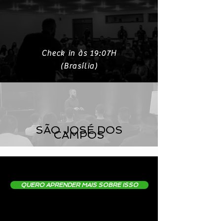
Check in às 19:07H
(
Brasília
)
SÃO JOSÉ DOS
CAMPOS
QUERO APRENDER MAIS SOBRE ISSO