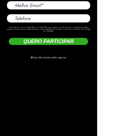
De acordo com as Leis 12.965/2014 e 13.709/2018, que regulam o uso da internet e o tratamento de dados
pessoas no Brasil, autorizo Thiago Ehrhardt a enviar notificações por e-mail ou outros meios e concordo com a Política
de Privacidade.
QUERO PARTICIPAR
🔒Suas informações estão seguras