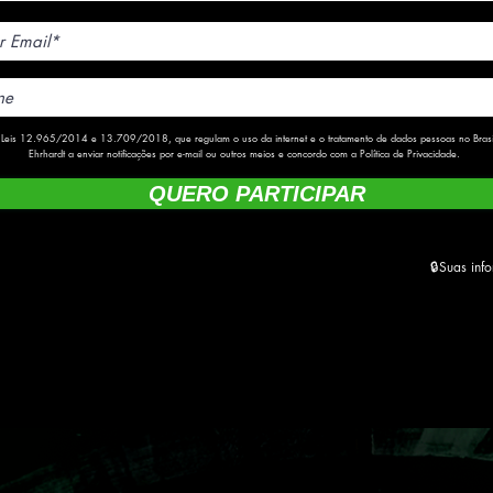
Leis 12.965/2014 e 13.709/2018, que regulam o uso da internet e o tratamento de dados pessoas no Brasil
Ehrhardt a enviar notificações por e-mail ou outros meios e concordo com a Política de Privacidade.
QUERO PARTICIPAR
🔒Suas inf