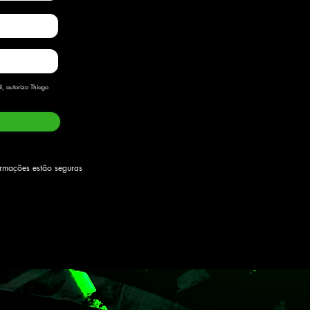
, autorizo Thiago
ormações estão seguras