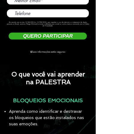
De acordo com as Leis 12.965/2014 e 13.709/2018, que regulam o uso da internet e o tratamento de dados
pessoas no Brasil, autorizo Thiago Ehrhardt a enviar notificações por e-mail ou outros meios e concordo com a Política
de Privacidade.
QUERO PARTICIPAR
🔒Suas informações estão seguras
O que você vai aprender
na PALESTRA
BLOQUEIOS EMOCIONAIS
Aprenda como identificar e destravar
os bloqueios que estão instalados nas
suas emoções.