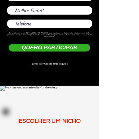
De acordo com as Leis 12.965/2014 e 13.709/2018, que regulam o uso da internet e o tratamento de dados
pessoas no Brasil, autorizo Thiago Ehrhardt a enviar notificações por e-mail ou outros meios e concordo com a Política
de Privacidade.
QUERO PARTICIPAR
🔒Suas informações estão seguras
O que você vai aprender
na Masterclasss
ESCOLHER UM NICHO
Aprenda como escolher o seu nicho de
atuação, se tornando autoridade e