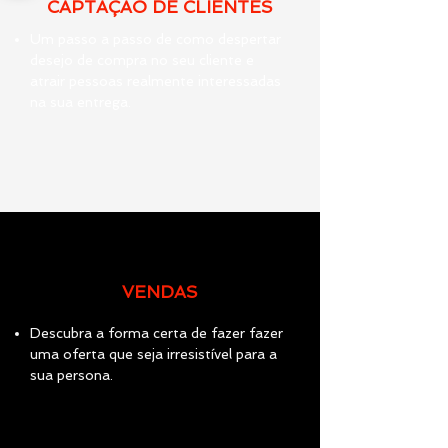
CAPTAÇÃO DE CLIENTES
Um passo a passo de como despertar
desejo de compra no seu cliente e
atrair pessoas realmente interessadas
na sua entrega.
VENDAS
Descubra a forma certa de fazer fazer
uma oferta que seja irresistível para a
sua persona.