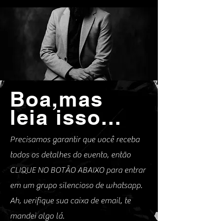
Boa,mas
leia isso...
Precisamos garantir que você receba
todos os detalhes do evento, então
CLIQUE NO BOTÃO ABAIXO para entrar
em um grupo silencioso de whatsapp.
Ah, verifique sua caixa de email, te
mandei algo lá.